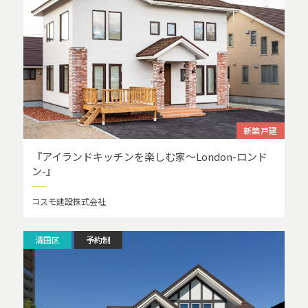
新築戸建
『アイランドキッチンを楽しむ家～London-ロンド
ン-』
コスモ建設株式会社
清田区
予約制