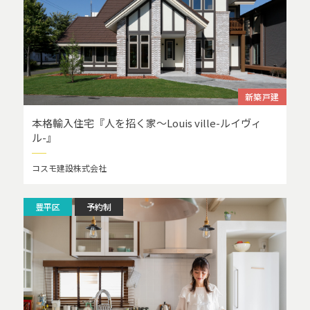
新築戸建
本格輸入住宅『人を招く家～Louis ville-ルイヴィ
ル-』
コスモ建設株式会社
豊平区
予約制